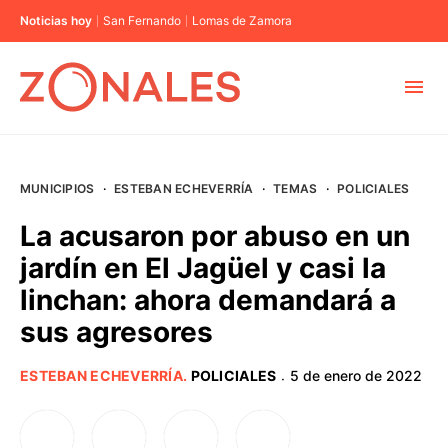
Noticias hoy
San Fernando
Lomas de Zamora
MUNICIPIOS
MUNICIPIOS
·
ESTEBAN ECHEVERRÍA
·
TEMAS
·
POLICIALES
CABA
La acusaron por abuso en un
jardín en El Jagüel y casi la
BUENOS AIRES
linchan: ahora demandará a
sus agresores
PROVINCIAS
ESTEBAN ECHEVERRÍA
.
POLICIALES
5 de enero de 2022
·
ELECCIONES 2023