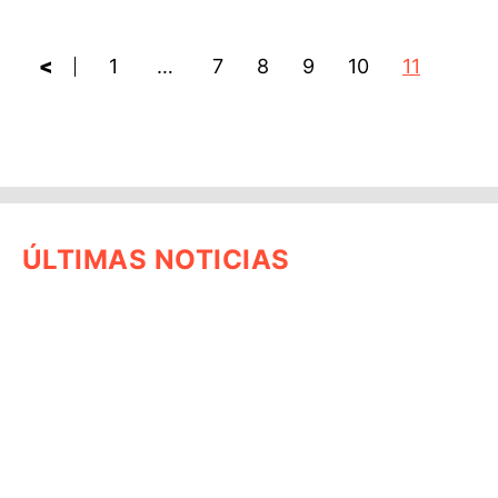
<
1
…
7
8
9
10
11
ÚLTIMAS NOTICIAS