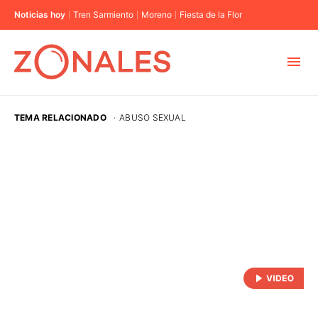
Noticias hoy
Tren Sarmiento
Moreno
Fiesta de la Flor
MUNICIPIOS
TEMA RELACIONADO
·
ABUSO SEXUAL
CABA
BUENOS AIRES
PROVINCIAS
ELECCIONES 2023