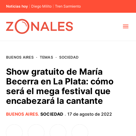
Noticias hoy
Diego Milito
Tren Sarmiento
MUNICIPIOS
BUENOS AIRES
·
TEMAS
·
SOCIEDAD
CABA
Show gratuito de María
Becerra en La Plata: cómo
BUENOS AIRES
será el mega festival que
encabezará la cantante
PROVINCIAS
BUENOS AIRES
.
SOCIEDAD
17 de agosto de 2022
·
ELECCIONES 2023