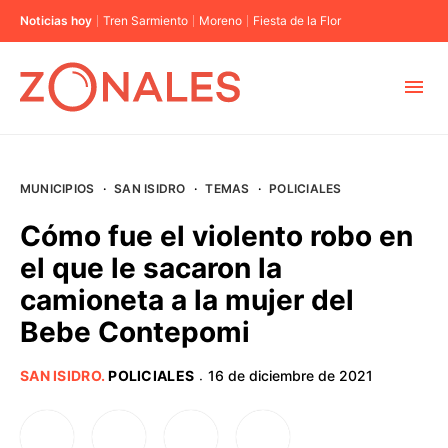
Noticias hoy
Tren Sarmiento
Moreno
Fiesta de la Flor
MUNICIPIOS
MUNICIPIOS
·
SAN ISIDRO
·
TEMAS
·
POLICIALES
CABA
Cómo fue el violento robo en
el que le sacaron la
BUENOS AIRES
camioneta a la mujer del
Bebe Contepomi
PROVINCIAS
SAN ISIDRO
.
POLICIALES
16 de diciembre de 2021
·
ELECCIONES 2023