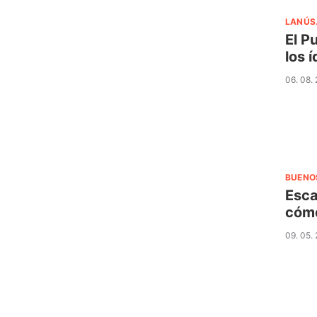
LANÚS
El P
los 
06. 08.
BUENO
Esca
cómo
09. 05.