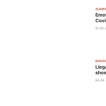
ALMIR
Emot
Covi
27. 05.
BUENO
Lleg
show
09. 04.