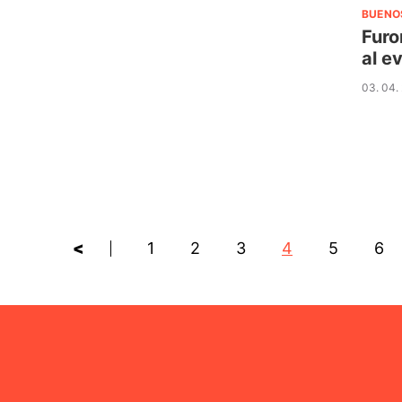
BUENO
Furo
al e
03. 04.
<
1
2
3
4
5
6