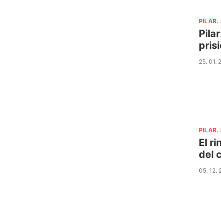
PILAR
.
Pila
pris
25. 01.
PILAR
.
El r
del 
05. 12.