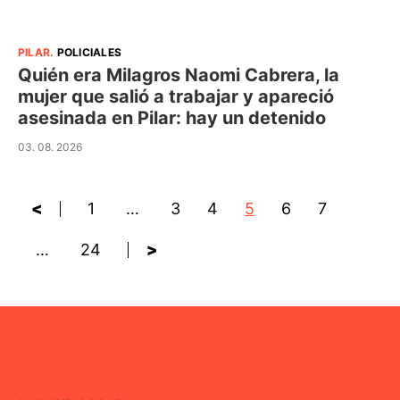
PILAR
.
POLICIALES
Quién era Milagros Naomi Cabrera, la
mujer que salió a trabajar y apareció
asesinada en Pilar: hay un detenido
03. 08. 2026
<
1
…
3
4
5
6
7
…
24
>