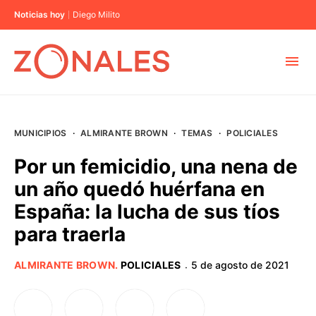
Noticias hoy
Diego Milito
MUNICIPIOS
MUNICIPIOS
·
ALMIRANTE BROWN
·
TEMAS
·
POLICIALES
CABA
Por un femicidio, una nena de
un año quedó huérfana en
BUENOS AIRES
España: la lucha de sus tíos
para traerla
PROVINCIAS
ALMIRANTE BROWN
.
POLICIALES
5 de agosto de 2021
·
ELECCIONES 2023