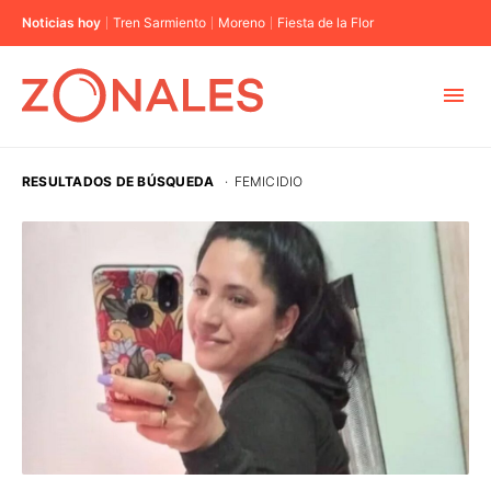
Noticias hoy
Tren Sarmiento
Moreno
Fiesta de la Flor
MUNICIPIOS
RESULTADOS DE BÚSQUEDA
·
FEMICIDIO
CABA
BUENOS AIRES
PROVINCIAS
ELECCIONES 2023