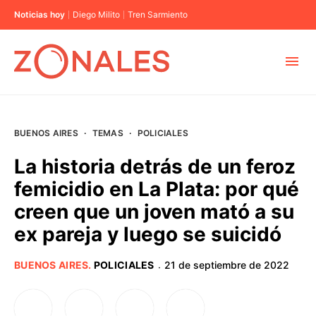
Noticias hoy
Diego Milito
Tren Sarmiento
MUNICIPIOS
BUENOS AIRES
·
TEMAS
·
POLICIALES
CABA
La historia detrás de un feroz
femicidio en La Plata: por qué
BUENOS AIRES
creen que un joven mató a su
ex pareja y luego se suicidó
PROVINCIAS
BUENOS AIRES
.
POLICIALES
21 de septiembre de 2022
·
ELECCIONES 2023