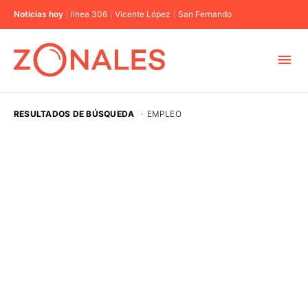
Noticias hoy
línea 306
Vicente López
San Fernando
MUNICIPIOS
RESULTADOS DE BÚSQUEDA
·
EMPLEO
CABA
BUENOS AIRES
PROVINCIAS
ELECCIONES 2023