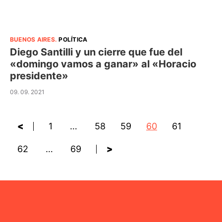
BUENOS AIRES
.
POLÍTICA
Diego Santilli y un cierre que fue del
«domingo vamos a ganar» al «Horacio
presidente»
09. 09. 2021
<
1
…
58
59
60
61
62
…
69
>