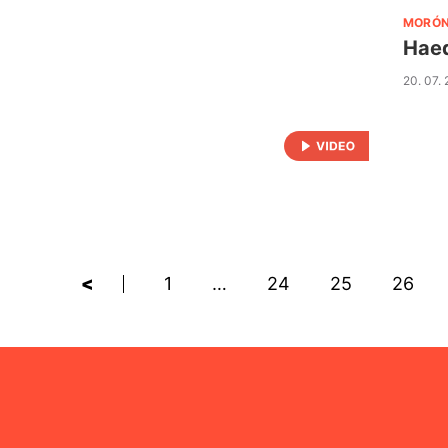
MORÓ
Haed
20. 07.
<
1
…
24
25
26