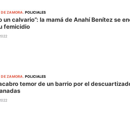
 DE ZAMORA
.
POLICIALES
o un calvario”: la mamá de Anahí Benítez se en
u femicidio
 2022
 DE ZAMORA
.
POLICIALES
acabro temor de un barrio por el descuartizado 
anadas
 2022