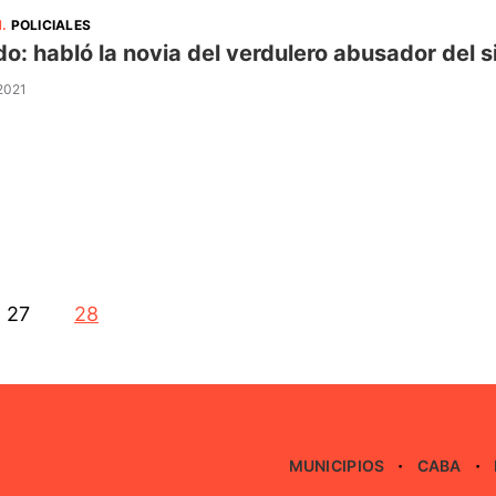
N
.
POLICIALES
o: habló la novia del verdulero abusador del si
 2021
27
28
MUNICIPIOS
CABA