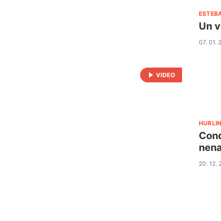
ESTEB
Un v
07. 01.
HURLI
Cond
nen
20. 12.