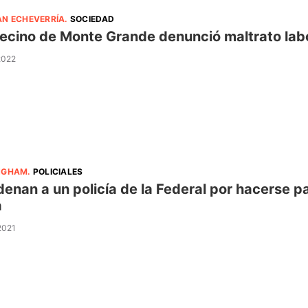
AN ECHEVERRÍA
.
SOCIEDAD
ecino de Monte Grande denunció maltrato labo
 2022
NGHAM
.
POLICIALES
enan a un policía de la Federal por hacerse pa
a
 2021