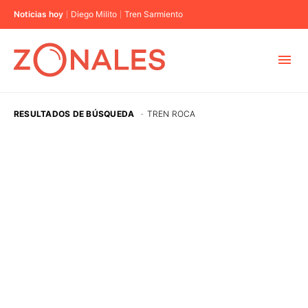
Noticias hoy
Diego Milito
Tren Sarmiento
MUNICIPIOS
RESULTADOS DE BÚSQUEDA
·
TREN ROCA
CABA
BUENOS AIRES
PROVINCIAS
ELECCIONES 2023