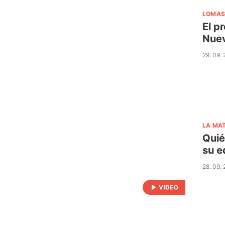
LOMAS
El p
Nuev
29. 09.
LA MA
Quié
su e
28. 09.