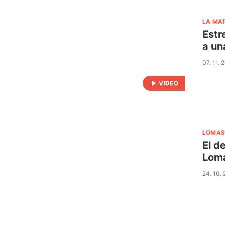
LA MA
Estr
a un
07. 11. 
LOMAS
El d
Lom
24. 10.