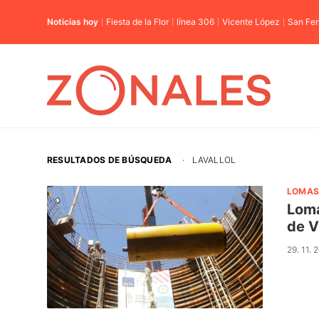
Noticias hoy
Fiesta de la Flor
línea 306
Vicente López
San Fe
RESULTADOS DE BÚSQUEDA
·
LAVALLOL
LOMAS
Loma
de Vi
29. 11. 