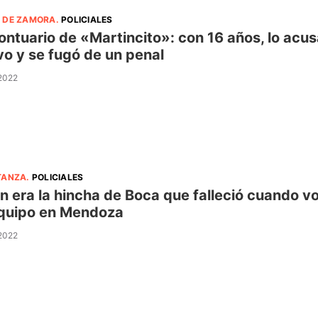
 DE ZAMORA
.
POLICIALES
rontuario de «Martincito»: con 16 años, lo acu
o y se fugó de un penal
 2022
TANZA
.
POLICIALES
n era la hincha de Boca que falleció cuando vol
quipo en Mendoza
 2022