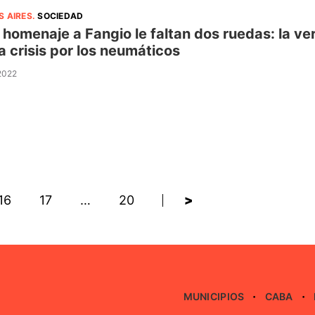
S AIRES
.
SOCIEDAD
 homenaje a Fangio le faltan dos ruedas: la ver
a crisis por los neumáticos
 2022
16
17
…
20
>
MUNICIPIOS
CABA