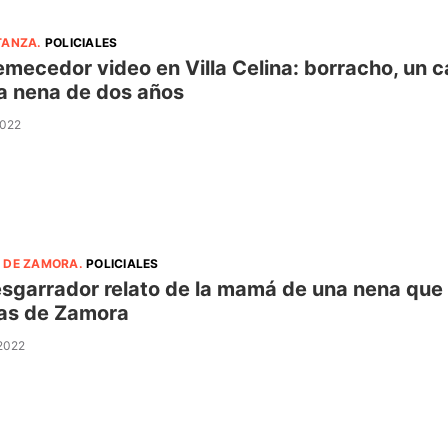
TANZA
.
POLICIALES
emecedor video en Villa Celina: borracho, un c
a nena de dos años
2022
 DE ZAMORA
.
POLICIALES
esgarrador relato de la mamá de una nena que 
as de Zamora
 2022