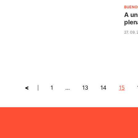
BUENO
A un
plen
27. 09.
<
1
…
13
14
15