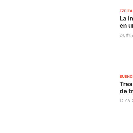
EZEIZA
La i
en u
24. 01.
BUENO
Tras
de t
12. 08.