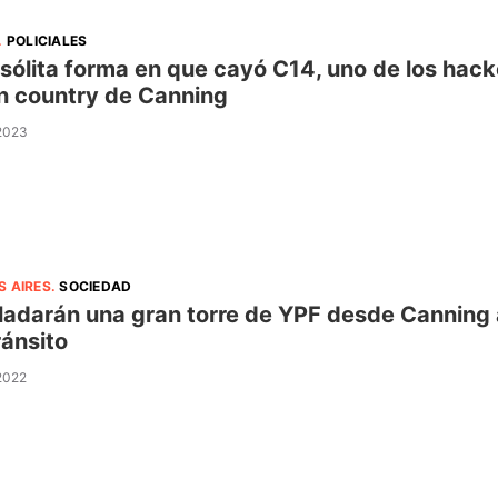
.
POLICIALES
nsólita forma en que cayó C14, uno de los hack
n country de Canning
 2023
S AIRES
.
SOCIEDAD
ladarán una gran torre de YPF desde Canning 
ránsito
 2022