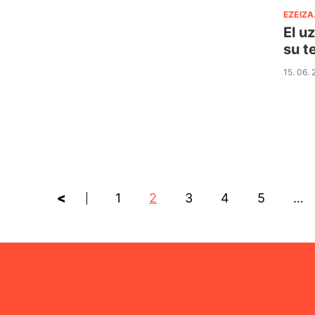
EZEIZA
El u
su t
15. 06.
<
1
2
3
4
5
…