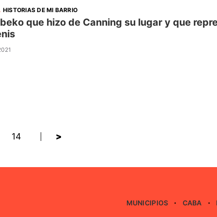
.
HISTORIAS DE MI BARRIO
zbeko que hizo de Canning su lugar y que rep
enis
 2021
14
>
MUNICIPIOS
CABA