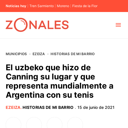
Noticias hoy
Tren Sarmiento
Moreno
Fiesta de la Flor
MUNICIPIOS
MUNICIPIOS
·
EZEIZA
·
HISTORIAS DE MI BARRIO
CABA
El uzbeko que hizo de
Canning su lugar y que
BUENOS AIRES
representa mundialmente a
Argentina con su tenis
PROVINCIAS
EZEIZA
.
HISTORIAS DE MI BARRIO
15 de junio de 2021
·
ELECCIONES 2023