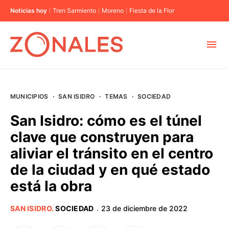
Noticias hoy
Tren Sarmiento
Moreno
Fiesta de la Flor
MUNICIPIOS
MUNICIPIOS
·
SAN ISIDRO
·
TEMAS
·
SOCIEDAD
CABA
San Isidro: cómo es el túnel
clave que construyen para
BUENOS AIRES
aliviar el tránsito en el centro
de la ciudad y en qué estado
PROVINCIAS
está la obra
ELECCIONES 2023
SAN ISIDRO
.
SOCIEDAD
23 de diciembre de 2022
·