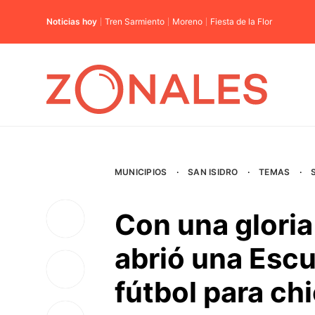
Noticias hoy
Tren Sarmiento
Moreno
Fiesta de la Flor
MUNICIPIOS
·
SAN ISIDRO
·
TEMAS
·
Con una gloria 
abrió una Escu
fútbol para ch