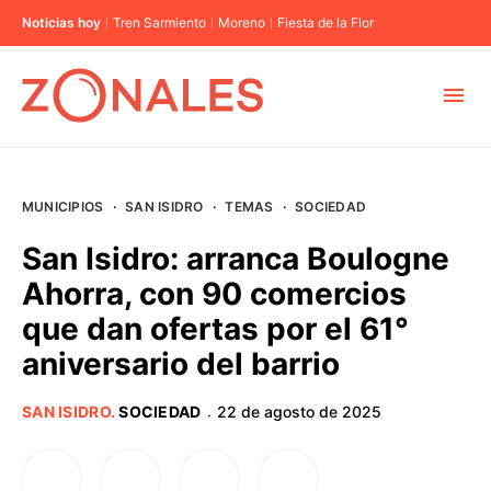
Noticias hoy
Tren Sarmiento
Moreno
Fiesta de la Flor
MUNICIPIOS
MUNICIPIOS
·
SAN ISIDRO
·
TEMAS
·
SOCIEDAD
CABA
San Isidro: arranca Boulogne
Ahorra, con 90 comercios
BUENOS AIRES
que dan ofertas por el 61°
aniversario del barrio
PROVINCIAS
SAN ISIDRO
.
SOCIEDAD
22 de agosto de 2025
·
ELECCIONES 2023