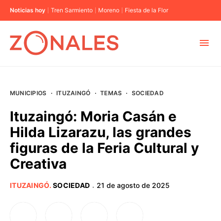
Noticias hoy
Tren Sarmiento
Moreno
Fiesta de la Flor
MUNICIPIOS
MUNICIPIOS
·
ITUZAINGÓ
·
TEMAS
·
SOCIEDAD
CABA
Ituzaingó: Moria Casán e
Hilda Lizarazu, las grandes
BUENOS AIRES
figuras de la Feria Cultural y
Creativa
PROVINCIAS
ITUZAINGÓ
.
SOCIEDAD
21 de agosto de 2025
·
ELECCIONES 2023