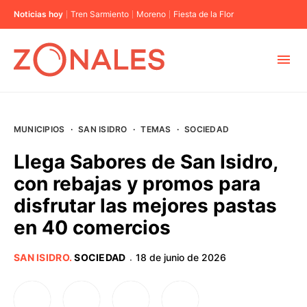
Noticias hoy
Tren Sarmiento
Moreno
Fiesta de la Flor
MUNICIPIOS
MUNICIPIOS
·
SAN ISIDRO
·
TEMAS
·
SOCIEDAD
CABA
Llega Sabores de San Isidro,
con rebajas y promos para
BUENOS AIRES
disfrutar las mejores pastas
en 40 comercios
PROVINCIAS
SAN ISIDRO
.
SOCIEDAD
18 de junio de 2026
·
ELECCIONES 2023