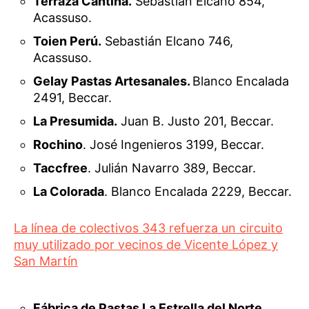
Terraza Cantina.
Sebastián Elcano 854,
Acassuso.
Toien Perú.
Sebastián Elcano 746,
Acassuso.
Gelay Pastas Artesanales.
Blanco Encalada
2491, Beccar.
La Presumida.
Juan B. Justo 201, Beccar.
Rochino
. José Ingenieros 3199, Beccar.
Taccfree
. Julián Navarro 389, Beccar.
La Colorada
. Blanco Encalada 2229, Beccar.
La línea de colectivos 343 refuerza un circuito
muy utilizado por vecinos de Vicente López y
San Martín
Fábrica de Pastas La Estrella del Norte
.