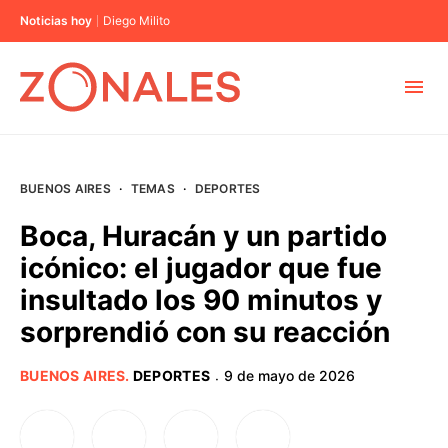
Noticias hoy
Diego Milito
MUNICIPIOS
BUENOS AIRES
·
TEMAS
·
DEPORTES
CABA
Boca, Huracán y un partido
icónico: el jugador que fue
BUENOS AIRES
insultado los 90 minutos y
sorprendió con su reacción
PROVINCIAS
BUENOS AIRES
.
DEPORTES
9 de mayo de 2026
·
ELECCIONES 2023