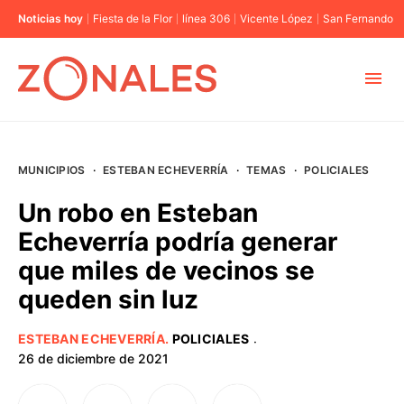
Noticias hoy
Fiesta de la Flor
línea 306
Vicente López
San Fernando
MUNICIPIOS
MUNICIPIOS
·
ESTEBAN ECHEVERRÍA
·
TEMAS
·
POLICIALES
CABA
Un robo en Esteban
Echeverría podría generar
BUENOS AIRES
que miles de vecinos se
queden sin luz
PROVINCIAS
ESTEBAN ECHEVERRÍA
.
POLICIALES
·
ELECCIONES 2023
26 de diciembre de 2021