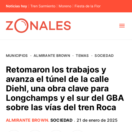
Noticias hoy
Tren Sarmiento
Moreno
Fiesta de la Flor
MUNICIPIOS
MUNICIPIOS
·
ALMIRANTE BROWN
·
TEMAS
·
SOCIEDAD
CABA
Retomaron los trabajos y
avanza el túnel de la calle
BUENOS AIRES
Diehl, una obra clave para
Longchamps y el sur del GBA
PROVINCIAS
sobre las vías del tren Roca
ELECCIONES 2023
ALMIRANTE BROWN
.
SOCIEDAD
21 de enero de 2025
·