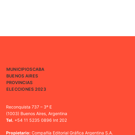
MUNICIPIOS
CABA
BUENOS AIRES
PROVINCIAS
ELECCIONES 2023
Reconquista 737 – 3º E
(1003) Buenos Aires, Argentina
Tel.
+54 11 5235 0896 Int 202
Propietario:
Compañía Editorial Gráfica Argentina S.A.