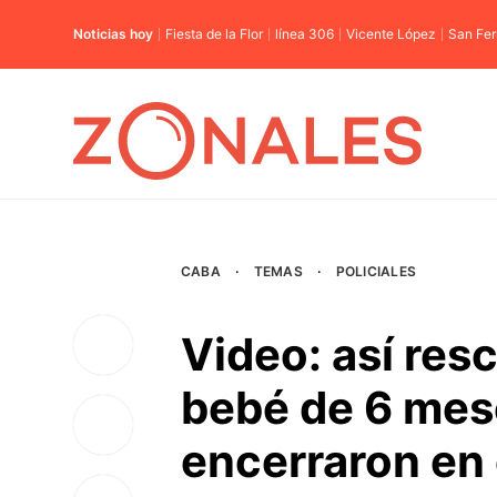
Noticias hoy
Fiesta de la Flor
línea 306
Vicente López
San Fe
CABA
·
TEMAS
·
POLICIALES
Video: así res
bebé de 6 mes
encerraron en e