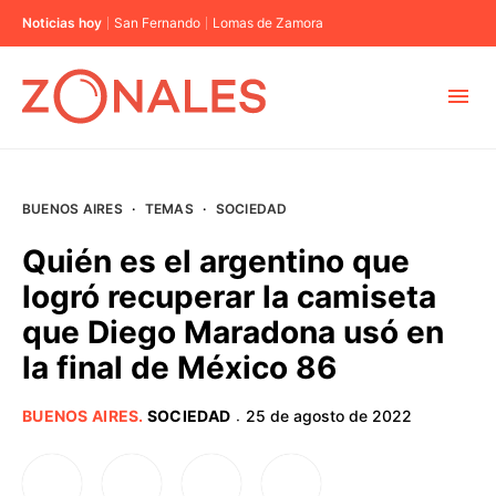
Noticias hoy
San Fernando
Lomas de Zamora
MUNICIPIOS
BUENOS AIRES
·
TEMAS
·
SOCIEDAD
CABA
Quién es el argentino que
logró recuperar la camiseta
BUENOS AIRES
que Diego Maradona usó en
la final de México 86
PROVINCIAS
BUENOS AIRES
.
SOCIEDAD
25 de agosto de 2022
·
ELECCIONES 2023