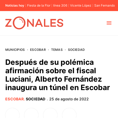
Noticias hoy
Fiesta de la Flor
línea 306
Vicente López
San Fernando
MUNICIPIOS
MUNICIPIOS
·
ESCOBAR
·
TEMAS
·
SOCIEDAD
CABA
Después de su polémica
afirmación sobre el fiscal
BUENOS AIRES
Luciani, Alberto Fernández
inaugura un túnel en Escobar
PROVINCIAS
ESCOBAR
.
SOCIEDAD
25 de agosto de 2022
·
ELECCIONES 2023