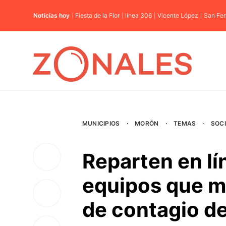
Noticias hoy
Fiesta de la Flor
línea 306
Vicente López
San Fe
MUNICIPIOS
·
MORÓN
·
TEMAS
·
SOC
Reparten en lí
equipos que mi
de contagio d