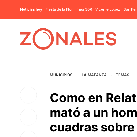
Noticias hoy
Fiesta de la Flor
línea 306
Vicente López
San Fe
MUNICIPIOS
·
LA MATANZA
·
TEMAS
·
Como en Relat
mató a un homb
cuadras sobre 