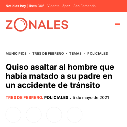
Noticias hoy
línea 306
Vicente López
San Fernando
MUNICIPIOS
MUNICIPIOS
·
TRES DE FEBRERO
·
TEMAS
·
POLICIALES
CABA
Quiso asaltar al hombre que
había matado a su padre en
BUENOS AIRES
un accidente de tránsito
PROVINCIAS
TRES DE FEBRERO
.
POLICIALES
5 de mayo de 2021
·
ELECCIONES 2023