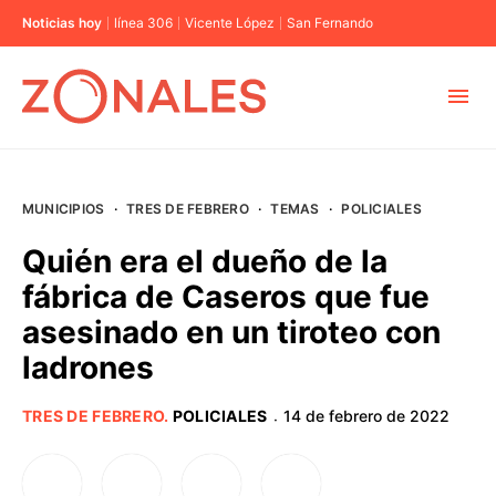
Noticias hoy
línea 306
Vicente López
San Fernando
MUNICIPIOS
MUNICIPIOS
·
TRES DE FEBRERO
·
TEMAS
·
POLICIALES
CABA
Quién era el dueño de la
fábrica de Caseros que fue
BUENOS AIRES
asesinado en un tiroteo con
ladrones
PROVINCIAS
TRES DE FEBRERO
.
POLICIALES
14 de febrero de 2022
·
ELECCIONES 2023