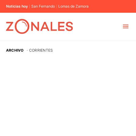
Noticias hoy
San Fernando
Lomas de Zamora
MUNICIPIOS
ARCHIVO
·
CORRIENTES
CABA
BUENOS AIRES
PROVINCIAS
ELECCIONES 2023