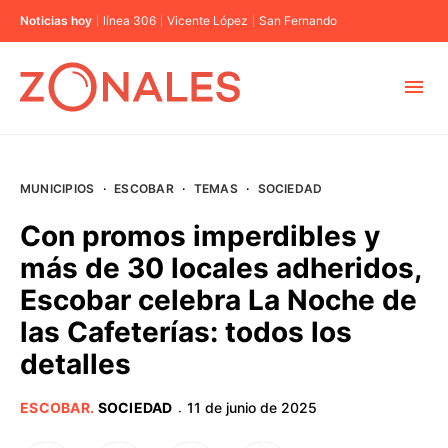
Noticias hoy
línea 306
Vicente López
San Fernando
MUNICIPIOS
MUNICIPIOS
·
ESCOBAR
·
TEMAS
·
SOCIEDAD
CABA
Con promos imperdibles y
más de 30 locales adheridos,
BUENOS AIRES
Escobar celebra La Noche de
las Cafeterías: todos los
PROVINCIAS
detalles
ELECCIONES 2023
ESCOBAR
.
SOCIEDAD
11 de junio de 2025
·