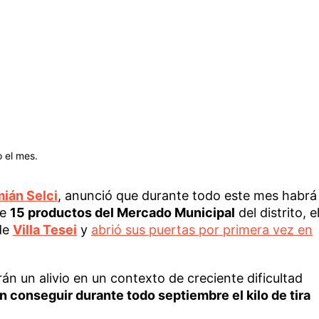
o el mes.
ián Selci
, anunció que durante todo este mes habrá
de
15 productos del Mercado Municipal
del distrito, e
 de
Villa Tesei
y
abrió sus puertas por primera vez en
án un alivio en un contexto de creciente dificultad
n conseguir durante todo septiembre el kilo de tira