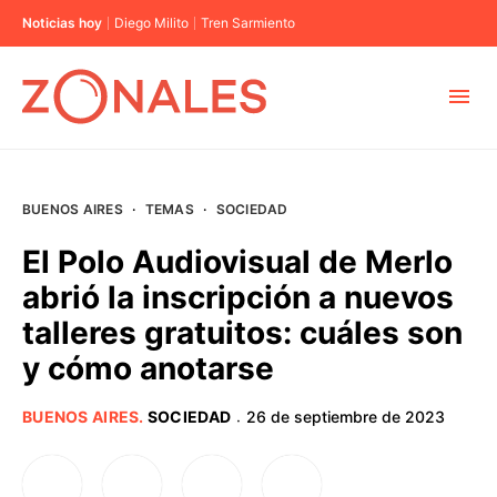
Noticias hoy
Diego Milito
Tren Sarmiento
MUNICIPIOS
BUENOS AIRES
·
TEMAS
·
SOCIEDAD
CABA
El Polo Audiovisual de Merlo
abrió la inscripción a nuevos
BUENOS AIRES
talleres gratuitos: cuáles son
y cómo anotarse
PROVINCIAS
BUENOS AIRES
.
SOCIEDAD
26 de septiembre de 2023
·
ELECCIONES 2023