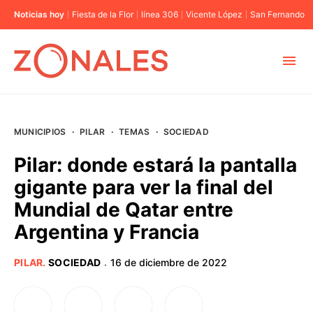
Noticias hoy
Fiesta de la Flor
línea 306
Vicente López
San Fernando
MUNICIPIOS
MUNICIPIOS
·
PILAR
·
TEMAS
·
SOCIEDAD
CABA
Pilar: donde estará la pantalla
gigante para ver la final del
BUENOS AIRES
Mundial de Qatar entre
Argentina y Francia
PROVINCIAS
PILAR
.
SOCIEDAD
16 de diciembre de 2022
·
ELECCIONES 2023