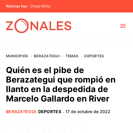
Noticias hoy
Diego Milito
MUNICIPIOS
MUNICIPIOS
·
BERAZATEGUI
·
TEMAS
·
DEPORTES
CABA
Quién es el pibe de
Berazategui que rompió en
BUENOS AIRES
llanto en la despedida de
Marcelo Gallardo en River
PROVINCIAS
BERAZATEGUI
.
DEPORTES
17 de octubre de 2022
·
ELECCIONES 2023