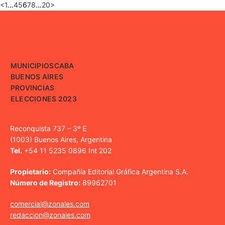
<
1
…
4
5
6
7
8
…
20
>
MUNICIPIOS
CABA
BUENOS AIRES
PROVINCIAS
ELECCIONES 2023
Reconquista 737 – 3º E
(1003) Buenos Aires, Argentina
Tel.
+54 11 5235 0896 Int 202
Propietario:
Compañía Editorial Gráfica Argentina S.A.
Número de Registro:
89962701
comercial@zonales.com
redaccion@zonales.com