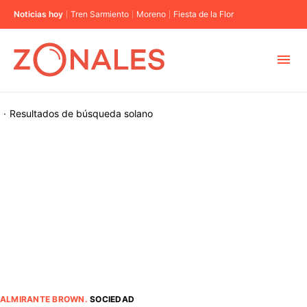
Noticias hoy
Tren Sarmiento
Moreno
Fiesta de la Flor
MUNICIPIOS
·
Resultados de búsqueda
solano
CABA
BUENOS AIRES
PROVINCIAS
ELECCIONES 2023
ALMIRANTE BROWN
.
SOCIEDAD