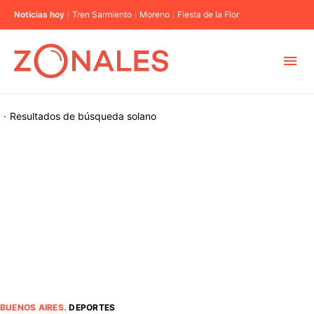
Noticias hoy
Tren Sarmiento
Moreno
Fiesta de la Flor
MUNICIPIOS
·
Resultados de búsqueda
solano
CABA
BUENOS AIRES
PROVINCIAS
ELECCIONES 2023
BUENOS AIRES
.
DEPORTES