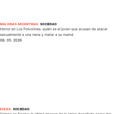
MALVINAS ARGENTINAS
.
SOCIEDAD
Horror en Los Polvorines: quién es el joven que acusan de atacar
sexualmente a una nena y matar a su mamá
08. 05. 2026
EZEIZA
.
SOCIEDAD
Crimen en Ezeiza: la última imagen de la chica degollada cerca del