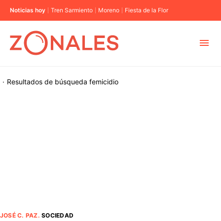
Noticias hoy
Tren Sarmiento
Moreno
Fiesta de la Flor
MUNICIPIOS
·
Resultados de búsqueda
femicidio
CABA
BUENOS AIRES
PROVINCIAS
ELECCIONES 2023
JOSÉ C. PAZ
.
SOCIEDAD