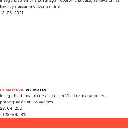
Inseguridad en Villa Luzuriaga: robaron una casa, se llevaron las
llaves y quisieron volver a entrar
13. 05. 2021
LA MATANZA
.
POLICIALES
Inseguridad: una ola de asaltos en Villa Luzuriaga genera
preocupación en los vecinos
28. 04. 2021
<
1
2
3
4
5
6
…
81
>