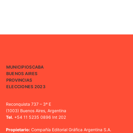
MUNICIPIOS
CABA
BUENOS AIRES
PROVINCIAS
ELECCIONES 2023
Reconquista 737 – 3º E
(1003) Buenos Aires, Argentina
Tel.
+54 11 5235 0896 Int 202
Propietario:
Compañía Editorial Gráfica Argentina S.A.