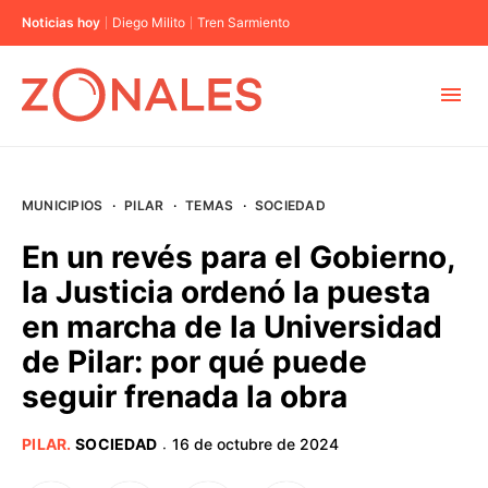
Noticias hoy
Diego Milito
Tren Sarmiento
MUNICIPIOS
MUNICIPIOS
·
PILAR
·
TEMAS
·
SOCIEDAD
CABA
En un revés para el Gobierno,
la Justicia ordenó la puesta
BUENOS AIRES
en marcha de la Universidad
de Pilar: por qué puede
PROVINCIAS
seguir frenada la obra
ELECCIONES 2023
PILAR
.
SOCIEDAD
16 de octubre de 2024
·