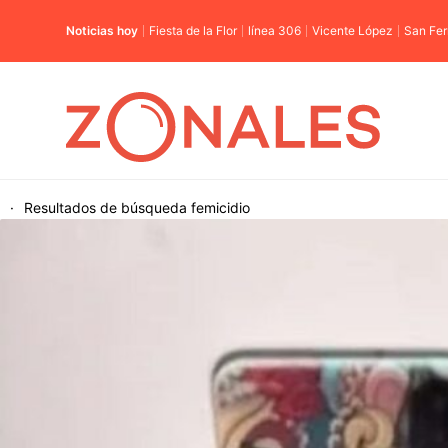
Noticias hoy
Fiesta de la Flor
línea 306
Vicente López
San Fe
·
Resultados de búsqueda
femicidio