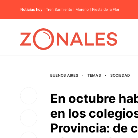
Noticias hoy
Tren Sarmiento
Moreno
Fiesta de la Flor
BUENOS AIRES
·
TEMAS
·
SOCIEDAD
En octubre ha
en los colegio
Provincia: de 