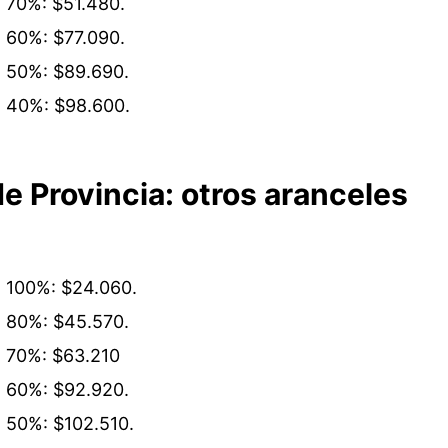
l 70%: $51.480.
l 60%: $77.090.
el 50%: $89.690.
el 40%: $98.600.
e Provincia: otros aranceles
el 100%: $24.060.
el 80%: $45.570.
el 70%: $63.210
el 60%: $92.920.
l 50%: $102.510.