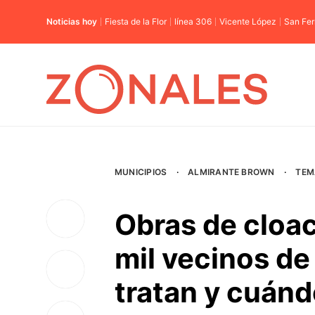
Noticias hoy
Fiesta de la Flor
línea 306
Vicente López
San Fe
MUNICIPIOS
·
ALMIRANTE BROWN
·
TEM
Obras de cloac
mil vecinos de
tratan y cuánd