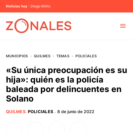
Noticias hoy
Diego Milito
MUNICIPIOS
MUNICIPIOS
·
QUILMES
·
TEMAS
·
POLICIALES
CABA
«Su única preocupación es su
hija»: quién es la policía
BUENOS AIRES
baleada por delincuentes en
Solano
PROVINCIAS
QUILMES
.
POLICIALES
8 de junio de 2022
·
ELECCIONES 2023