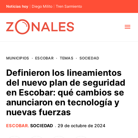
Noticias hoy
Diego Milito
Tren Sarmiento
MUNICIPIOS
MUNICIPIOS
·
ESCOBAR
·
TEMAS
·
SOCIEDAD
CABA
Definieron los lineamientos
del nuevo plan de seguridad
BUENOS AIRES
en Escobar: qué cambios se
anunciaron en tecnología y
PROVINCIAS
nuevas fuerzas
ELECCIONES 2023
ESCOBAR
.
SOCIEDAD
29 de octubre de 2024
·