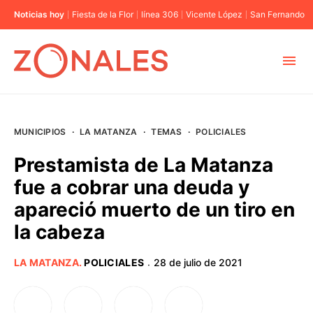
Noticias hoy
Fiesta de la Flor
línea 306
Vicente López
San Fernando
MUNICIPIOS
MUNICIPIOS
·
LA MATANZA
·
TEMAS
·
POLICIALES
CABA
Prestamista de La Matanza
fue a cobrar una deuda y
BUENOS AIRES
apareció muerto de un tiro en
la cabeza
PROVINCIAS
LA MATANZA
.
POLICIALES
28 de julio de 2021
·
ELECCIONES 2023