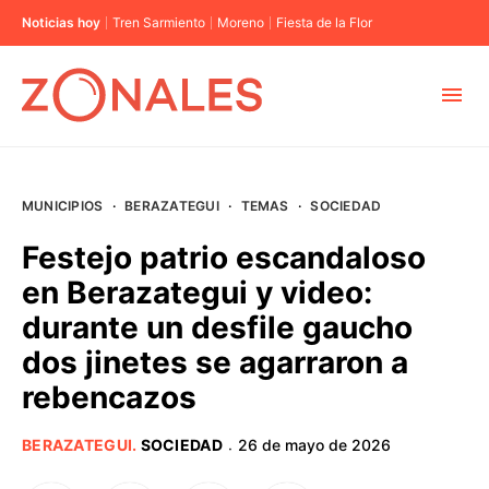
Noticias hoy
Tren Sarmiento
Moreno
Fiesta de la Flor
MUNICIPIOS
MUNICIPIOS
·
BERAZATEGUI
·
TEMAS
·
SOCIEDAD
CABA
Festejo patrio escandaloso
en Berazategui y video:
BUENOS AIRES
durante un desfile gaucho
dos jinetes se agarraron a
PROVINCIAS
rebencazos
ELECCIONES 2023
BERAZATEGUI
.
SOCIEDAD
26 de mayo de 2026
·