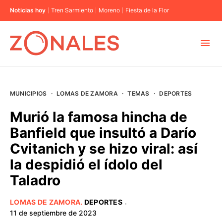
Noticias hoy
Tren Sarmiento
Moreno
Fiesta de la Flor
MUNICIPIOS
MUNICIPIOS
·
LOMAS DE ZAMORA
·
TEMAS
·
DEPORTES
CABA
Murió la famosa hincha de
Banfield que insultó a Darío
BUENOS AIRES
Cvitanich y se hizo viral: así
la despidió el ídolo del
PROVINCIAS
Taladro
ELECCIONES 2023
LOMAS DE ZAMORA
.
DEPORTES
·
11 de septiembre de 2023