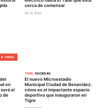
historia
eléctrico hasta El Talar que está
gida
cerca de comenzar
28. 10. 2023
TIGRE
.
SOCIEDAD
del
El nuevo Microestadio
al en
Municipal Ciudad de Benavídez:
será el
cómo es el impactante espacio
o de
deportivo que inauguraron en
Tigre