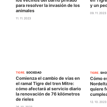
los vecinos del barrio privado
en Tigre
para resolver la invasión de los
y un ped
animales
09. 11. 2023
11. 11. 2023
TIGRE
.
SOCIEDAD
TIGRE
.
SH
Comienza el cambio de vías en
Cómo es
el ramal Tigre del tren Mitre:
Nordelt
cómo afectará al servicio diario
quiere f
la renovación de 76 kilómetros
cumplea
de rieles
12. 10. 2023
26. 10. 2023