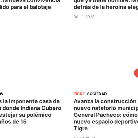
: la nueva convivencia
que ya tiene nombre: la 
ido para el balotaje
detrás de la heroína ele
08. 11. 2023
OW
TIGRE
.
SOCIEDAD
 la imponente casa de
Avanza la construcción 
a donde Indiana Cubero
nuevo natatorio municip
estejar su polémico
General Pacheco: cómo 
ños de 15
nuevo espacio deportiv
Tigre