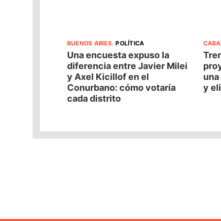
BUENOS AIRES
.
POLÍTICA
CABA
Una encuesta expuso la
Tren
diferencia entre Javier Milei
pro
y Axel Kicillof en el
una 
Conurbano: cómo votaría
y el
cada distrito