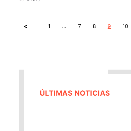
<
1
…
7
8
9
10
ÚLTIMAS NOTICIAS